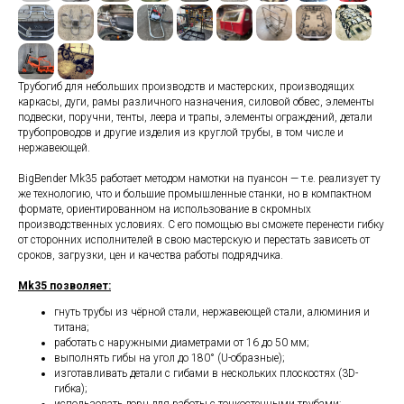
Трубогиб для небольших производств и мастерских, производящих
каркасы, дуги, рамы различного назначения, силовой обвес, элементы
подвески, поручни, тенты, леера и трапы, элементы ограждений, детали
трубопроводов и другие изделия из круглой трубы, в том числе и
нержавеющей.
BigBender Mk35 работает методом намотки на пуансон — т.е. реализует ту
же технологию, что и большие промышленные станки, но в компактном
формате, ориентированном на использование в скромных
производственных условиях. С его помощью вы сможете перенести гибку
от сторонних исполнителей в свою мастерскую и перестать зависеть от
сроков, загрузки, цен и качества работы подрядчика.
Mk35 позволяет:
гнуть трубы из чёрной стали, нержавеющей стали, алюминия и
титана;
работать с наружными диаметрами от 16 до 50 мм;
выполнять гибы на угол до 180° (U-образные);
изготавливать детали с гибами в нескольких плоскостях (3D-
гибка);
использовать дорн для работы с тонкостенными трубами;