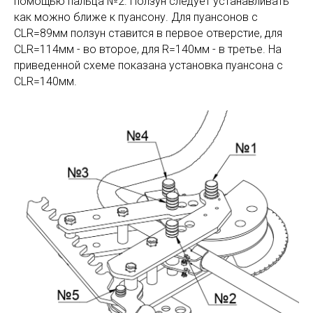
помощью пальца №2. Ползун следует устанавливать
как можно ближе к пуансону. Для пуансонов с
CLR=89мм ползун ставится в первое отверстие, для
CLR=114мм - во второе, для R=140мм - в третье. На
приведенной схеме показана установка пуансона с
CLR=140мм.