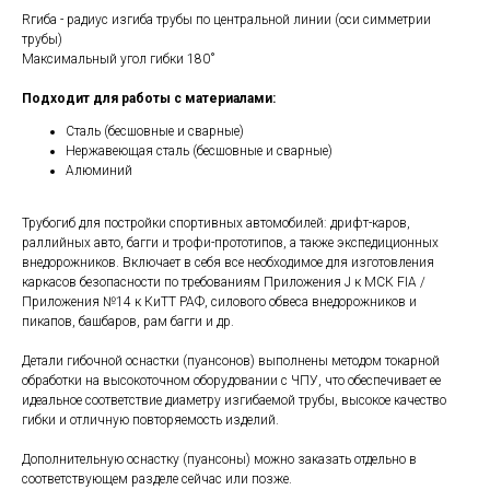
Rгиба - радиус изгиба трубы по центральной линии (оси симметрии
трубы)
Максимальный угол гибки 180˚
Подходит для работы с материалами:
Сталь (бесшовные и сварные)
Нержавеющая сталь (бесшовные и сварные)
Алюминий
Трубогиб для постройки спортивных автомобилей: дрифт-каров,
раллийных авто, багги и трофи-прототипов, а также экспедиционных
внедорожников. Включает в себя все необходимое для изготовления
каркасов безопасности по требованиям Приложения J к МСК FIA /
Приложения №14 к КиТТ РАФ, силового обвеса внедорожников и
пикапов, башбаров, рам багги и др.
Детали гибочной оснастки (пуансонов) выполнены методом токарной
обработки на высокоточном оборудовании с ЧПУ, что обеспечивает ее
идеальное соответствие диаметру изгибаемой трубы, высокое качество
гибки и отличную повторяемость изделий.
Дополнительную оснастку (пуансоны) можно заказать отдельно в
соответствующем разделе сейчас или позже.