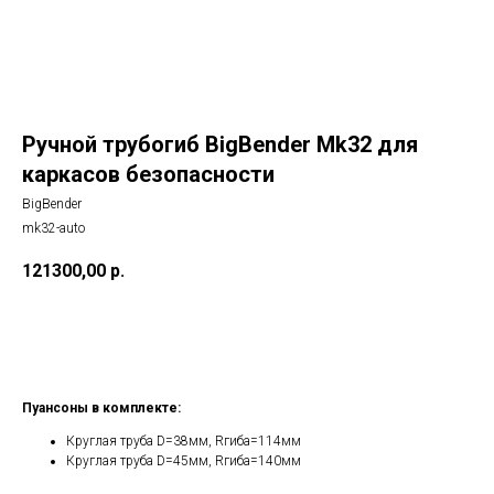
Ручной трубогиб BigBender Mk32 для
каркасов безопасности
BigBender
mk32-auto
121300,00
р.
Заказать
Пуансоны в комплекте:
Круглая труба D=38мм, Rгиба=114мм
Круглая труба D=45мм, Rгиба=140мм